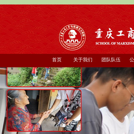
首页
关于我们
团队队伍