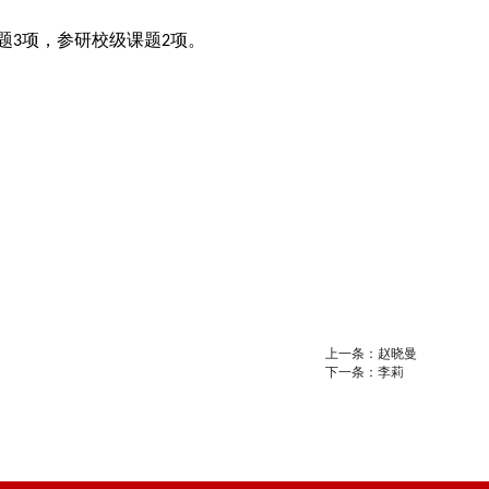
题
项，参研校级课题
项。
3
2
上一条：赵晓曼
下一条：李莉