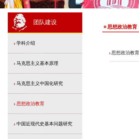
1
2
2
团队建设
思想政治教育
学科介绍
思想政治教
马克思主义基本原理
马克思主义中国化研究
思想政治教育
中国近现代史基本问题研究