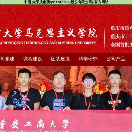
中国·太阳成集团tyc33455cc(股份有限公司)-官方网站
公司党建
课程建设
团队建设
科学研究
公司产品