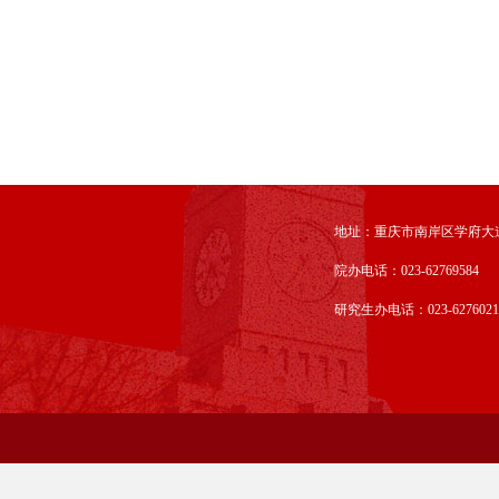
地址：重庆市南岸区学府大道
院办电话：023-62769584
研究生办电话：023-6276021