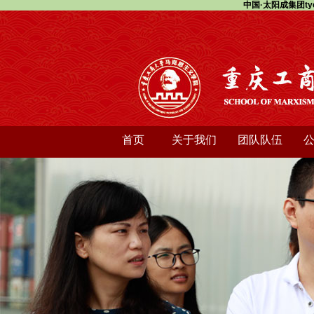
中国·太阳成集团ty
首页
关于我们
团队队伍