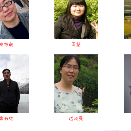
秦筱萌
田慧
张有德
赵晓曼