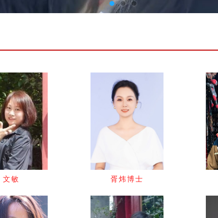
文敏
胥炜博士