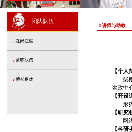
1
2
2
团队队伍
讲师与助教
在岗在编
兼职队伍
【个人
柴
荣誉退休
咨政中
【开设
形
【研究
网
【科研