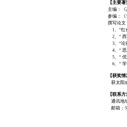
【主要著
主编：《
参编：《
撰写论文
1、“红
2、“ 
3、“论
4、“ 
5、“ 
6、“ 
【获奖情
获太阳成集
【联系方
通讯地址
邮箱：525