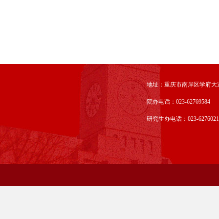
地址：重庆市南岸区学府大道
院办电话：023-62769584
研究生办电话：023-6276021