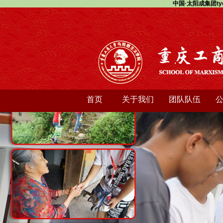
中国·太阳成集团ty
首页
关于我们
团队队伍