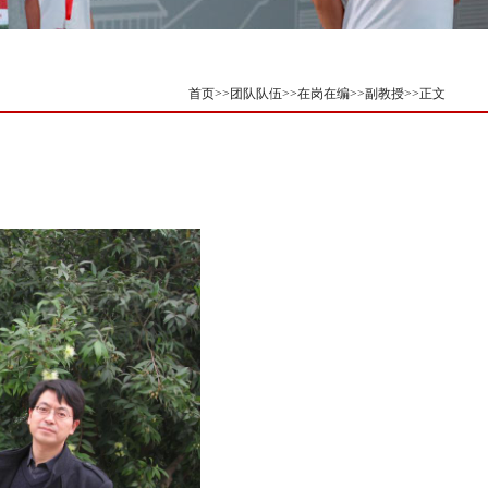
首页
>>
团队队伍
>>
在岗在编
>>
副教授
>>
正文