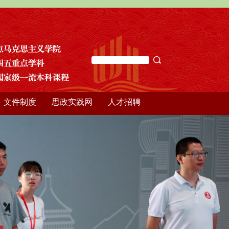
文件制度
思政实践网
人才招聘