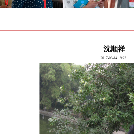
沈顺祥
2017-03-14 19:23