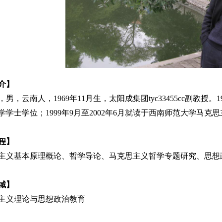
介】
，男，云南人，
1969年11月生，太阳成集团tyc33455cc副教
学学士学位；1999年9月至2002年6月就读于西南师范大学马
程】
义基本原理概论、哲学导论、马克思主义哲学专题研究、思想
域】
主义理论与思想政治教育