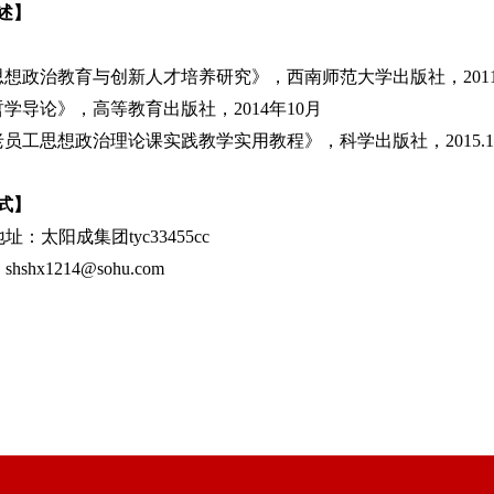
述】
想政治教育与创新人才培养研究》，西南师范大学出版社，2011
学导论》，高等教育出版社，2014年10月
员工思想政治理论课实践教学实用教程》，科学出版社，2015.
式】
址：太阳成集团tyc33455cc
：
shshx1214@sohu.com