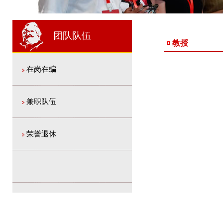
1
2
2
团队队伍
教授
在岗在编
兼职队伍
荣誉退休