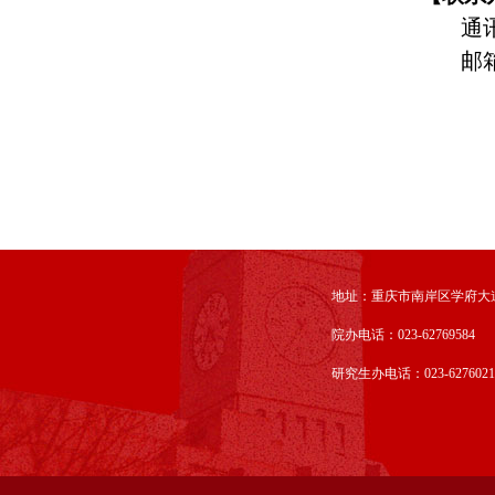
通
邮
地址：重庆市南岸区学府大道
院办电话：023-62769584
研究生办电话：023-6276021