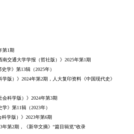
年第
1
期
西南交通大学学报（哲社版）》
2025
年第
1
期
部史学》第
13
辑（
2025
年）
科学版）》
2024
年第
2
期，人大复印资料《中国现代史》
社会科学版）》
2024
年第
3
期
史学》第
11
辑（
2023
年）
会科学版）》
2023
年第
6
期
3
年第
2
期，《新华文摘》“篇目辑览”收录