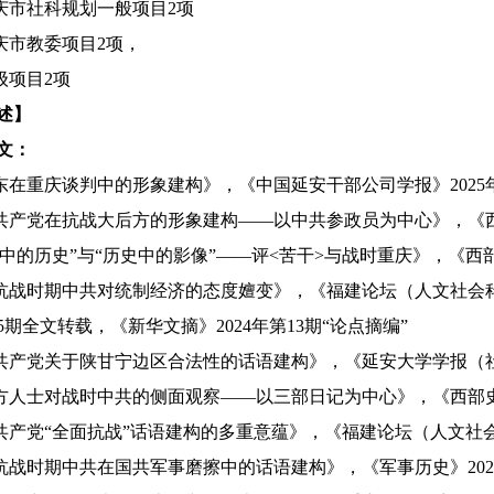
庆市社科规划一般项目
2
项
庆市教委项目
2
项，
级项目
2
项
述】
文：
东在重庆谈判中的形象建构》，《中国延安干部公司学报》
2025
共产党在抗战大后方的形象建构——以中共参政员为中心》，《
像中的历史”与“历史中的影像”——评
<
苦干
>
与战时重庆》，《西
抗战时期中共对统制经济的态度嬗变》，《福建论坛（人文社会
5
期全文转载，《新华文摘》
2024
年第
13
期“论点摘编”
共产党关于陕甘宁边区合法性的话语建构》，《延安大学学报（
方人士对战时中共的侧面观察——以三部日记为中心》，《西部
共产党“全面抗战”话语建构的多重意蕴》，《福建论坛（人文社
抗战时期中共在国共军事磨擦中的话语建构》，《军事历史》
202