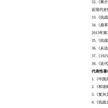
32.
《蒋介
近现代史
33.
《抗战
34.
《鼎革
2015
年第
35.
《抗战
36.
《从边
37.
《
1925
38.
《近代
代表性著
1.
《中国
2.
《和谐
3.
《复兴
4.
《抗战