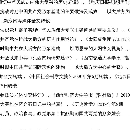
领悟中华民族走向伟大复兴的历史逻辑》，《重庆日报•思想周刊
抗战时期中国共产党形象塑造的主要做法及成效——以大后方为
、新浪网等媒体全文转载
认识党开辟了实现中华民族伟大复兴正确道路的重要意义》，《
共产党在抗战大后方的历史作用述论》，《太阳成集团tyc33455
时期中共在大后方的形象建构——以周恩来的人网络为视角》
开放以来中共中央西南局研究述评》，《西南交通大学学报（哲
时期中国共产党国际形象的建构——以大后方为中心的考察》，
并全文转载，《中国社会科学文摘》
2020
年第
6
期转载，《北京
月
5
日转载
参政员群体研究述评》，《西华师范大学学报（哲社版）》
2019
大轰炸在蒋介石日记中的书写》，《历史教学》
2019
年第
9
期
动员、政治参与、政党形象：抗战期间国共两党的形象嬗变—