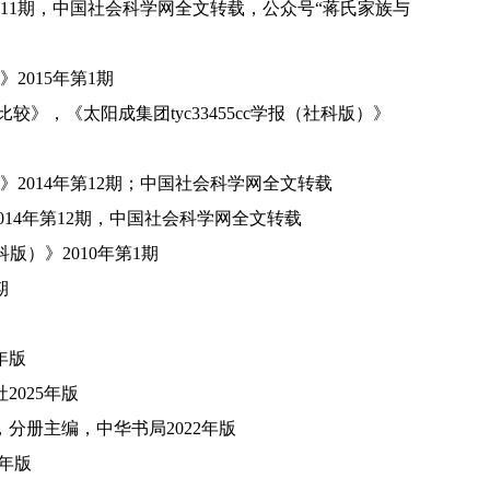
11
期，中国社会科学网全文转载，公众号“蒋氏家族与
》
2015
年第
1
期
》，《太阳成集团tyc33455cc学报（社科版）》
》
2014
年第
12
期；中国社会科学网全文转载
014
年第
12
期，中国社会科学网全文转载
社科版）》
2010
年第
1
期
期
年版
社
2025
年版
，分册主编，中华书局
2022
年版
年版