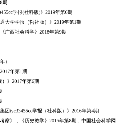
8
期
55cc学报
(
社科版
)
》
2019
年第
6
期
通大学学报（哲社版）》
2019
年第
1
期
，《广西社会科学》
2018
年第
9
期
年）
2017
年第
1
期
版）》
2017
年第
6
期
期
期
yc33455cc学报（社科版）》
2016
年第
4
期
考察》，《历史教学》
2015
年第
8
期，中国社会科学网