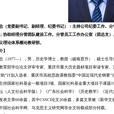
忠（党委副书记、副经理、纪委书记）：主持公司纪委工作。分
；协助经理分管团队建设工作。分管员工工作办公室（团总支）
义理论体系概论教研部。
介】
忠（
1977
—），男，历史学博士，教授（破格晋升），硕士生导
教育部学位论文评审专家、重庆市重大历史题材项目审读专家、
资助”计划入选者、重庆市高校思政课教指委“中国近现代史纲要
主持国家社科基金一般项目
3
项、国家社科基金重大项目子课题
1
坛（人文社会科学版）》《广东社会科学》《历史教学》《近代
发表文章
60
余篇，其中
CSSCI
论文
20
余篇，多篇文章被《新华文
中国社会科学网、马克思主义研究网等全文转载或部分转载。