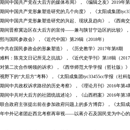
期间中国共产党在大后方的媒体布局》，《编辑之友》
2019
年第
期间中国共产党形象塑造研究的几个向度》，《太阳成集团tyc334
期间中国共产党形象塑造研究的兴起、现状及趋向》，《西南交
期间晋察冀边区在大后方的宣传——兼与陕甘宁边区的比较》
熙与国民参政会》，《近代中国》第
29
辑（
2018
年）
中共在国民参政会的形象塑造》，《历史教学》
2017
年第
8
期
难料：陈克文日记所见之抗战》，《近代史学刊》第
18
辑（
2017
对第二次合作纲领的诉求》，《西华师范大学学报（哲社版）》
视野下的“大后方”考释》，《太阳成集团tyc33455cc学报（社科
期间中共政权诉求路径的历史考察》，《理论月刊》
2016
年第
4
期间中共对大后方的社团统战述论》，《山西档案》
2016
年第
3
联合政府主张提出前在参加政府问题上的多方博弈》，《太阳成集团t
年中外记者团赴西北考察再审视——以蒋介石及国民党为中心的