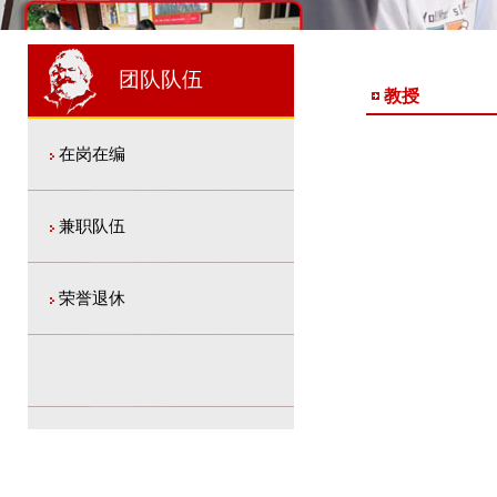
1
2
2
团队队伍
教授
在岗在编
兼职队伍
荣誉退休