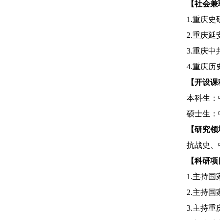
【社会兼
1.
重庆史
2.
重庆延
3.
重庆中
4.
重庆历
【开设课
本科生：
硕士生：
【研究领
抗战史、
【科研项
1.
主持国
2.
主持国
3.
主持重