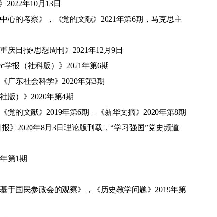
》
2022
年
10
月
13
日
中心的考察》，《党的文献》
2021
年第
6
期，马克思主
重庆日报•思想周刊》
2021
年
12
月
9
日
cc学报（社科版）》
2021
年第
6
期
，《广东社会科学》
2020
年第
3
期
社版）》
2020
年第
4
期
《党的文献》
2019
年第
6
期，《新华文摘》
2020
年第
8
期
日报》
2020
年
8
月
3
日理论版刊载，“学习强国”党史频道
年第
1
期
—基于国民参政会的观察》，《历史教学问题》
2019
年第