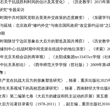
石关于抗战胜利时间的估计及其变化》，《历史教学》
2015
年第
研究”专题采访
时期中共对国民党联合英美外交政策的态度嬗变》，《东疆学刊
与延续：北京政府“修约外交”与南京国民政府“改定新约运动”之比较
3
期
时期陕甘宁边区形象在大后方的塑造及国共博弈》，《历史教学
缘到中心
:
抗战时期中间党派在统战中的地位演变》，《求索》
2
年北京关税会议的再审视》，《太阳成集团tyc33455cc学报（
中比关系初论》，《西华师范大学学报（哲社版）》
2009
年第
4
作：
共产党在抗战大后方的形象塑造研究》，独著，重庆出版社
2025
师生关系视域下的高校思政课研究》，独著，西南财经大学出版
文库》第二编第七卷《大后方的建设和民主运动的开展》第五册
大后方论著目录索引（
1978-2011
）》，副主编，重庆出版社
2016