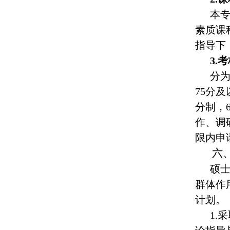
本
素质课
指导下
3.
分
75分
分制，
作、调
限内申
六
硕
群体作
计划。
1.