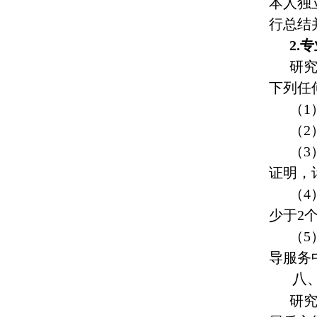
本人独
行总结
2.
研
下列任
（
（
（
证明，
（
少于2
（
导服务
八
研