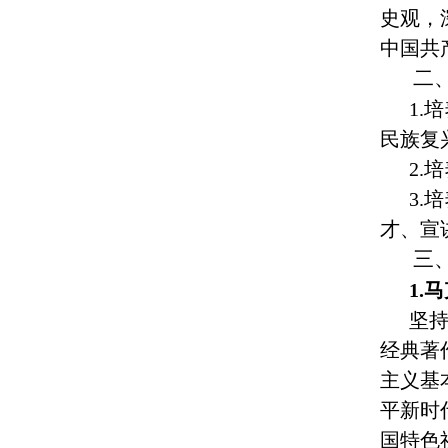
史观，
中国共
二
1.
民族复
2.
3.
才、宣
三
1.
坚
经典著
主义基
平新时
国特色