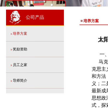
1
2
2
公司产品
培养方案
培养方案
太阳
奖励资助
一
马
员工之家
克思主
和方法
导师简介
义；二
最新成
思想政
式，探