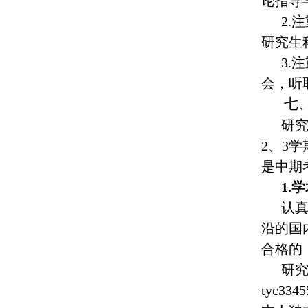
论指导
2.
研究生
3.
会，听
七
研
2、3
是中期
1.
认
沿的国
合格的
研
tyc