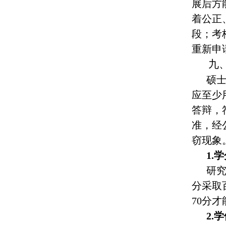
展后方
着公正
段；考
重新申
九
硕
应至少
答辩，
准，经
窃现象
1.
研
分采取
70分
2.