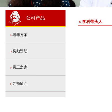
1
2
2
公司产品
学科带头人
培养方案
奖励资助
员工之家
导师简介