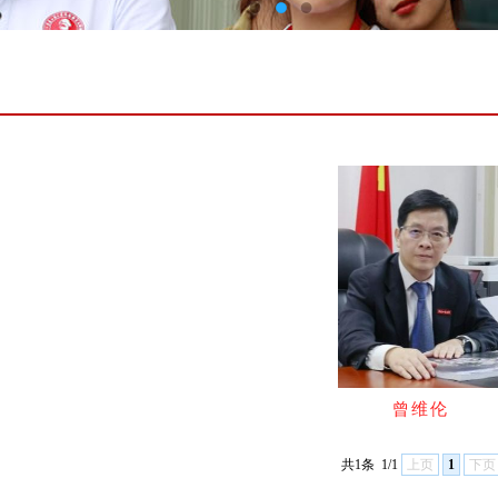
曾维伦
共1条
1/1
上页
1
下页