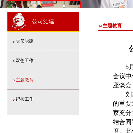
1
2
2
公司党建
主题教育
党员党建
双创工作
5
会议中
主题教育
座谈会
刘
纪检工作
的重要
家充分
结合同
度。此