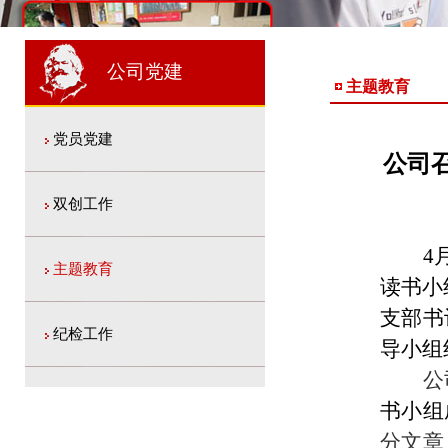
1
2
2
公司党建
主题教育
党员党建
公司
双创工作
4
主题教育
读书小
支部书
纪检工作
导小组
公
书小组
分文章