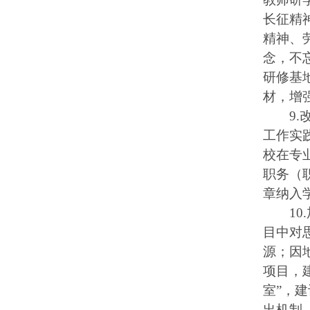
长征精
精神、
念，不
研修基
材，增
9
工作实
校在专
职务（
章纳入
1
目中对
源；因
项目，建
室”，
出机制