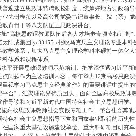
动普遍建立思政课特聘教授制度，统筹好地方党政领导
行业先进模范以及高公司党委书记董事长、院（系）党
治教育骨干等八支队伍上思政课讲台。
.实施“高校思政课教师队伍后备人才培养专项支持计划
点太阳成集团tyc33455cc招收马克思主义理论专业
科教学体系，加大马克思主义理论学科本硕博一体化人
学科体系和课程体系。
.高水平开展思政课教师示范培训。把学深悟透习近平
难点问题作为主要培训内容，每年举办12期高校思政
要重视学习马克思主义经典著作》的重要讲话中提出的
课平台”，汇聚理论界优质团队，面向全国高校思政课教
著作导读和习近平新时代中国特色社会主义思想研学。
.实施高校思政课教师社会实践专项工作。整合社会其
国特色社会主义思想指导下党和国家事业取得的历史性
，在国家重大基础设施建设单位、重大科研项目研究单
学基地”，在深入了解党和人民的伟大实践中汲取养分