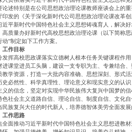
要论述特别是在公司思想政治理论课教师座谈会上的重
厅印发的《关于深化新时代公司思想政治理论课改革创
习近平新时代中国特色社会主义思想铸魂育人，解决好
，高质量办好新时代高校思想政治理论课（以下简称思
行动”制定如下工作方案。
、工作目标
挥高校思政课落实立德树人根本任务关键课程作用，
材进课堂进员工头脑，建设一支专职为主、专兼结合、
质教学资源，打造一大批内容准确、思想深刻、形式活
历史必然性、科学真理性、理论意义和现实意义的认识
主义的信念，坚定对实现中华民族伟大复兴中国梦的信
特色社会主义道路自信、理论自信、制度自信、文化自
当民族复兴大任的时代新人，培养德智体美劳全面发展
、工作思路
面推动习近平新时代中国特色社会主义思想进教材进
情怀、加强品德修养、增长知识见识、培养奋斗精神、