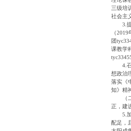
三级培
社会主
3.
（201
团tyc
课教学
tyc334
4
想政治
落实《
知》精
（二）
正，建
5
配足，
太阳成