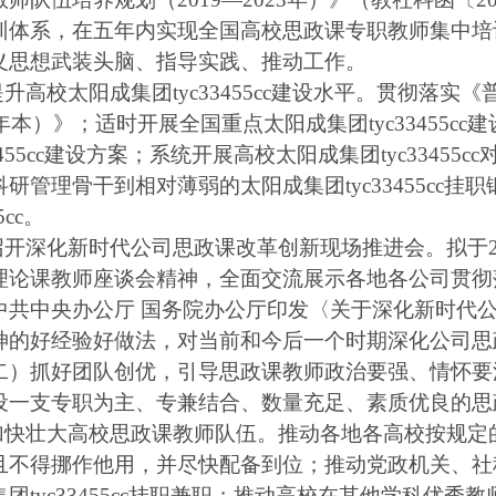
训体系，在五年内实现全国高校思政课专职教师集中培
义思想武装头脑、指导实践、推动工作。
提升高校太阳成集团tyc33455cc建设水平。贯彻落实《
9年本）》；适时开展全国重点太阳成集团tyc33455
33455cc建设方案；系统开展高校太阳成集团tyc334
科研管理骨干到相对薄弱的太阳成集团tyc33455cc
55cc。
.召开深化新时代公司思政课改革创新现场推进会。拟于
理论课教师座谈会精神，全面交流展示各地各公司贯彻落实
中共中央办公厅 国务院办公厅印发〈关于深化新时代
神的好经验好做法，对当前和今后一个时期深化公司思
抓好团队创优，引导思政课教师政治要强、情怀要深
设一支专职为主、专兼结合、数量充足、素质优良的思
.加快壮大高校思政课教师队伍。推动各地各高校按规
且不得挪作他用，并尽快配备到位；推动党政机关、社
集团tyc33455cc挂职兼职；推动高校在其他学科优