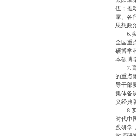
伍；推
家、各
思想政
6
全国重
硕博学
本硕博
7
的重点
导干部
集体备
义经典
8
时代中
践研学
教师研