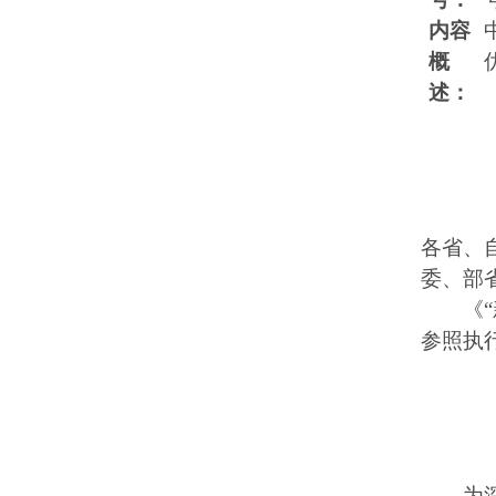
内容
概
述：
各省、
委、部
《
参
为深入