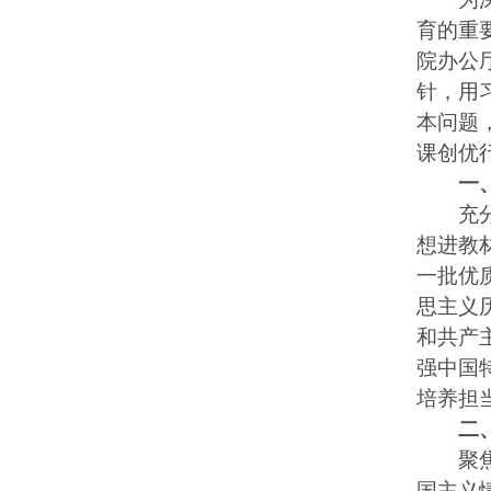
育的重
院办公
针，用
本问题
课创优
一
充分发
想进教
一批优
思主义
和共产
强中国
培养担
二
聚焦全
国主义