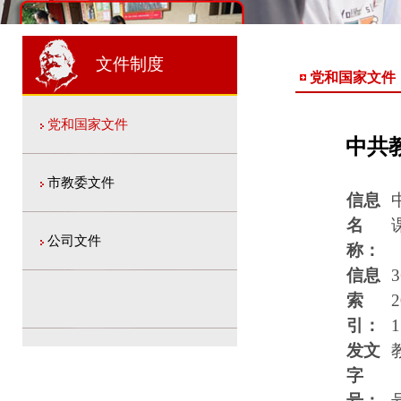
1
2
2
文件制度
党和国家文件
党和国家文件
中共
市教委文件
信息
名
公司文件
称：
信息
3
索
2
引：
1
发文
字
号：