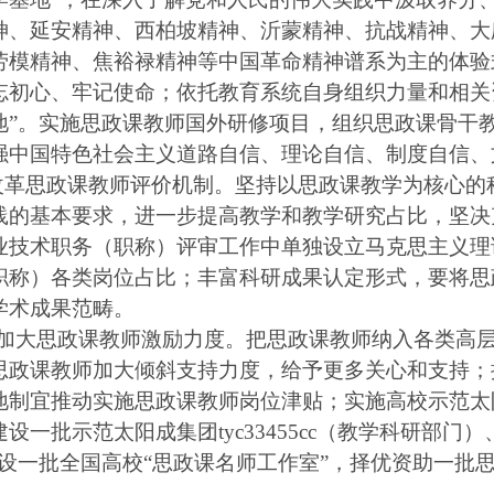
神、延安精神、西柏坡精神、沂蒙精神、抗战精神、大
劳模精神、焦裕禄精神等中国革命精神谱系为主的体验
忘初心、牢记使命；依托教育系统自身组织力量和相关
地”。实施思政课教师国外研修项目，组织思政课骨干
强中国特色社会主义道路自信、理论自信、制度自信、
.改革思政课教师评价机制。坚持以思政课教学为核心
践的基本要求，进一步提高教学和教学研究占比，坚决
业技术职务（职称）评审工作中单独设立马克思主义理
职称）各类岗位占比；丰富科研成果认定形式，要将思
学术成果范畴。
0.加大思政课教师激励力度。把思政课教师纳入各类高
思政课教师加大倾斜支持力度，给予更多关心和支持；
地制宜推动实施思政课教师岗位津贴；实施高校示范太阳成集
设一批示范太阳成集团tyc33455cc（教学科研部
建设一批全国高校“思政课名师工作室”，择优资助一批
。