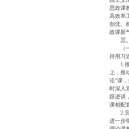
思政课
高效率
创优、
政课新
三
（一）
持用习
1
上，推动
论”课
时深入
跟进讲
课相配
2
进一步
理论课教